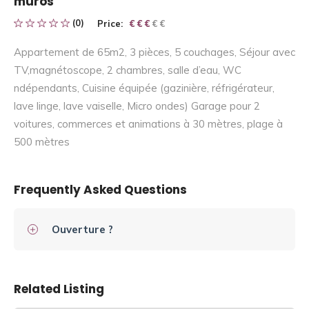
muros
(0)
Price:
€ € € € €
€ € €
Appartement de 65m2, 3 pièces, 5 couchages, Séjour avec
TV,magnétoscope, 2 chambres, salle d’eau, WC
ndépendants, Cuisine équipée (gazinière, réfrigérateur,
lave linge, lave vaiselle, Micro ondes) Garage pour 2
voitures, commerces et animations à 30 mètres, plage à
500 mètres
Frequently Asked Questions
Ouverture ?
Related Listing