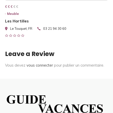
€ € € € €
€ € €
Meuble
Les Hortilles
Le Touquet, FR
03 21 94 30 60
Leave a Review
Vous devez
vous connecter
pour publier un commentaire.