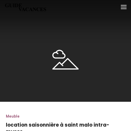
Skip
Guide vacances
to
content
Meuble
location saisonnière à saint malo intra-