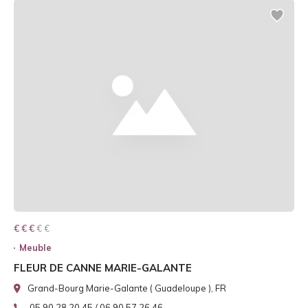
€ € € € €
€ € €
Meuble
FLEUR DE CANNE MARIE-GALANTE
Grand-Bourg Marie-Galante ( Guadeloupe ), FR
05 90 28 20 45 / 06 90 57 26 46