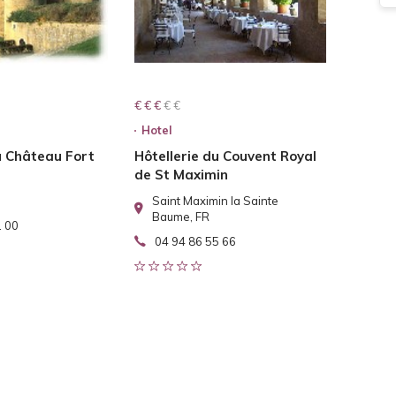
€ € € € €
€ € €
Hotel
u Château Fort
Hôtellerie du Couvent Royal
de St Maximin
Saint Maximin la Sainte
Baume, FR
1 00
04 94 86 55 66