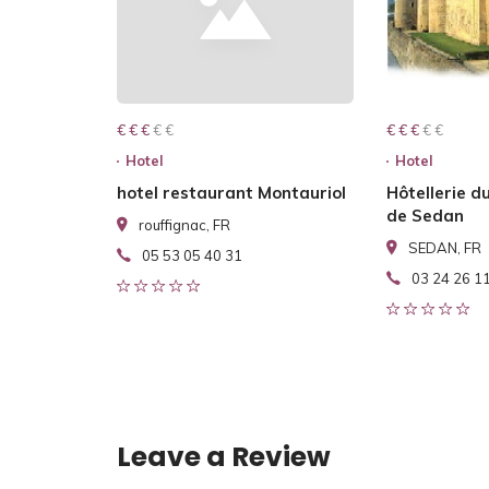
€ € € € €
€ € €
€ € € € €
€ € €
Hotel
Hotel
hotel restaurant Montauriol
Hôtellerie d
de Sedan
rouffignac, FR
SEDAN, FR
05 53 05 40 31
03 24 26 1
Leave a Review