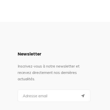
Newsletter
Inscrivez-vous à notre newsletter et
recevez directement nos dernières
actualités.
S
e
a
r