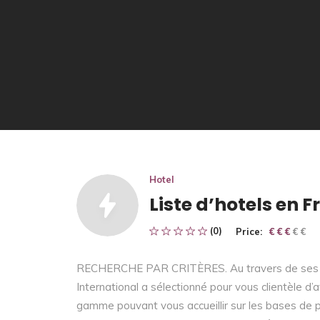
Hotel
Liste d’hotels en 
(0)
Price:
€ € € € €
€ € €
RECHERCHE PAR CRITÈRES. Au travers de ses sé
International a sélectionné pour vous clientèle d’
gamme pouvant vous accueillir sur les bases de 