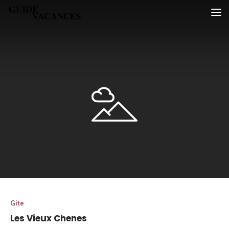
Skip
Guide vacances
to
content
Gite
Les Vieux Chenes