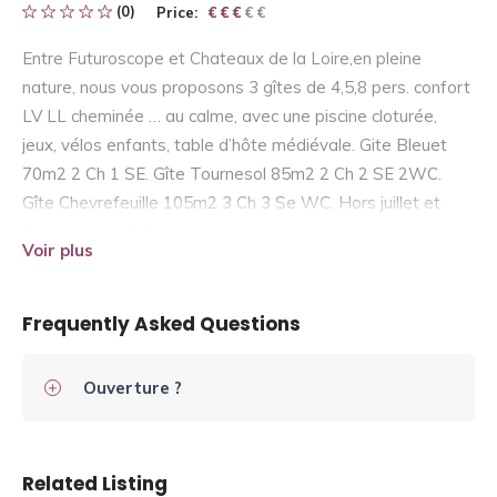
(0)
Price:
€ € € € €
€ € €
Entre Futuroscope et Chateaux de la Loire,en pleine
nature, nous vous proposons 3 gîtes de 4,5,8 pers. confort
LV LL cheminée … au calme, avec une piscine cloturée,
jeux, vélos enfants, table d’hôte médiévale. Gite Bleuet
70m2 2 Ch 1 SE. Gîte Tournesol 85m2 2 Ch 2 SE 2WC.
Gîte Chevrefeuille 105m2 3 Ch 3 Se WC. Hors juillet et
Aout location à la demande.
Voir plus
Frequently Asked Questions
Ouverture ?
Related Listing