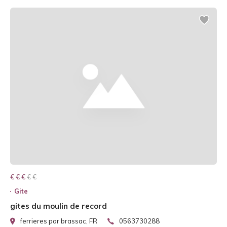
€ € € € €
€ € €
Gite
gites du moulin de record
ferrieres par brassac, FR
0563730288