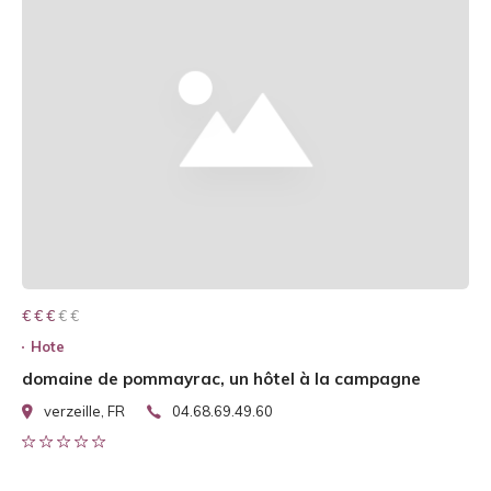
€ € € € €
€ € €
Hote
domaine de pommayrac, un hôtel à la campagne
verzeille, FR
04.68.69.49.60