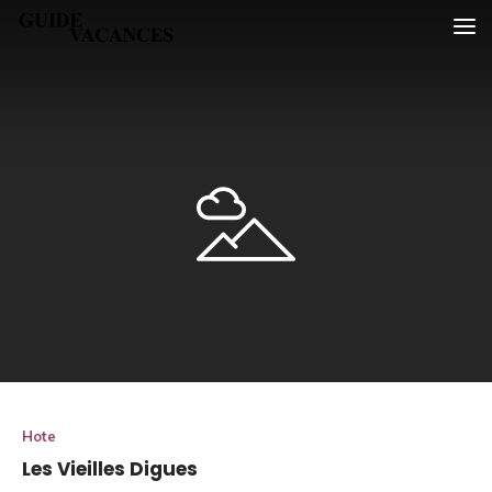
Skip
Guide vacances
to
content
Hote
Les Vieilles Digues