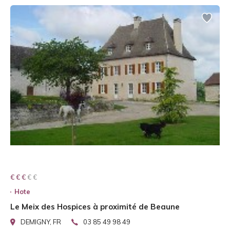
€ € € € €
€ € €
Hote
Le Meix des Hospices à proximité de Beaune
DEMIGNY, FR
03 85 49 98 49