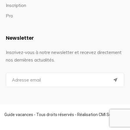
Inscription
Pro
Newsletter
Inscrivez-vous à notre newsletter et recevez directement
nos dernières actualités.
S
e
a
r
c
h
f
Guide vacances - Tous droits réservés - Réalisation CMI Services
o
r