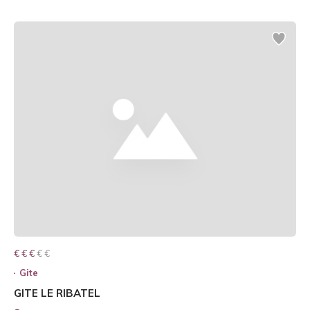
€ € € € €
€ € €
Gite
GITE LE RIBATEL