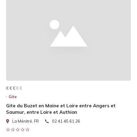
€ € € € €
€ € €
Gite
Gite du Buzet en Maine et Loire entre Angers et
Saumur, entre Loire et Authion
La Ménitré, FR
02 41 45 61 26