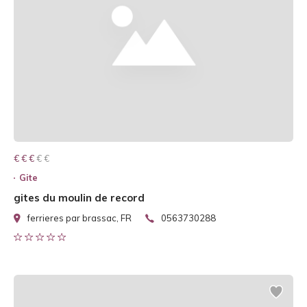
€ € € € €
€ € €
Gite
gites du moulin de record
ferrieres par brassac, FR
0563730288