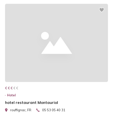
€ € € € €
€ € €
Hotel
hotel restaurant Montauriol
rouffignac, FR
05 53 05 40 31