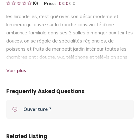
(0)
Price:
€ € € € €
€ € €
les hirondelles, c’est gai! avec son décor moderne et
lumineux qui ouvre sur la franche convivialité d’une
ambiance familiale dans ses 3 salles à manger aux teintes
douces, on se régale de spécialités régionales, de
poissons et fruits de mer.petit jardin intérieur toutes les
chambres ont : douche, w.c, téléphone et télévision sans
oublier l’ascenseur
Voir plus
Frequently Asked Questions
Ouverture ?
Related Listing