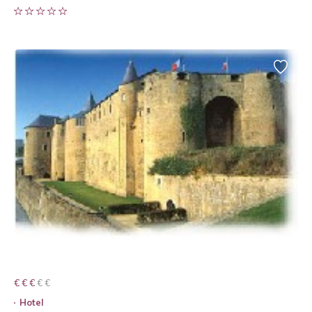
€ € € € €
€ € €
Hotel