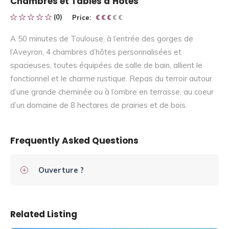
Chambres et Tables d’Hotes
(0)
Price:
€ € € € €
€ € €
A 50 minutes de Toulouse, à l’entrée des gorges de
l’Aveyron, 4 chambres d’hôtes personnalisées et
spacieuses, toutes équipées de salle de bain, allient le
fonctionnel et le charme rustique. Repas du terroir autour
d’une grande cheminée ou à l’ombre en terrasse, au coeur
d’un domaine de 8 hectares de prairies et de bois.
Frequently Asked Questions
Ouverture ?
Related Listing