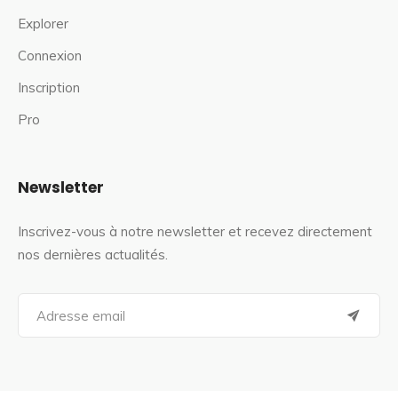
Explorer
Connexion
Inscription
Pro
Newsletter
Inscrivez-vous à notre newsletter et recevez directement
nos dernières actualités.
S
e
a
r
c
h