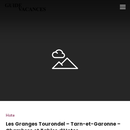
Skip
Guide vacances
to
content
Hote
Les Granges Tourondel – Tarn-et-Garonne –