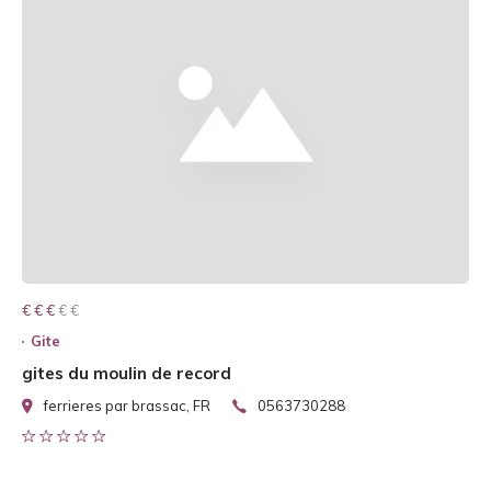
€ € € € €
€ € €
Gite
gites du moulin de record
ferrieres par brassac, FR
0563730288