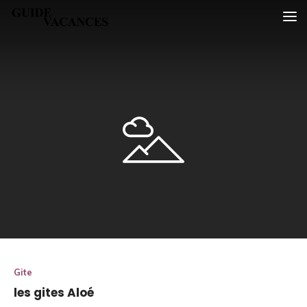
Skip
Guide vacances
to
content
Gite
les gites Aloé