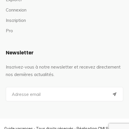
Connexion
Inscription
Pro
Newsletter
Inscrivez-vous à notre newsletter et recevez directement
nos dernières actualités.
S
e
a
r
c
h
f
Guide vacances - Tous droits réservés - Réalisation CMI Services