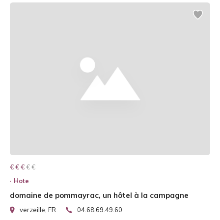
€ € € € €
€ € €
Hote
domaine de pommayrac, un hôtel à la campagne
verzeille, FR
04.68.69.49.60