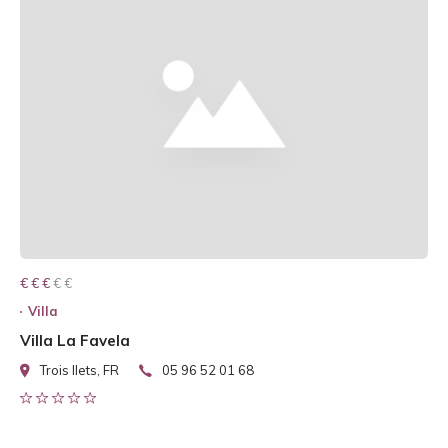
€ € € € €
€ € €
Villa
Villa La Favela
Trois Ilets, FR
05 96 52 01 68