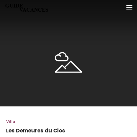
Skip
Guide vacances
to
content
Villa
Les Demeures du Clos