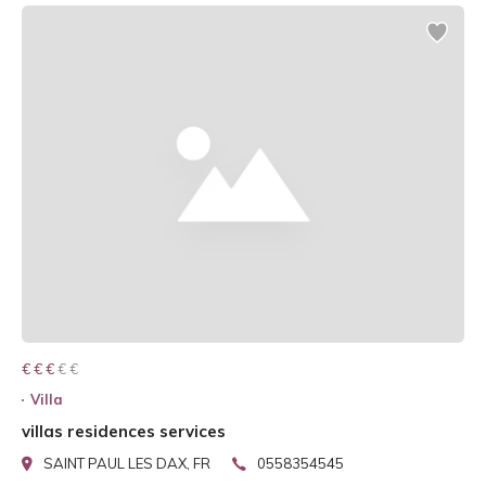
€ € € € €
€ € €
Villa
villas residences services
SAINT PAUL LES DAX, FR
0558354545