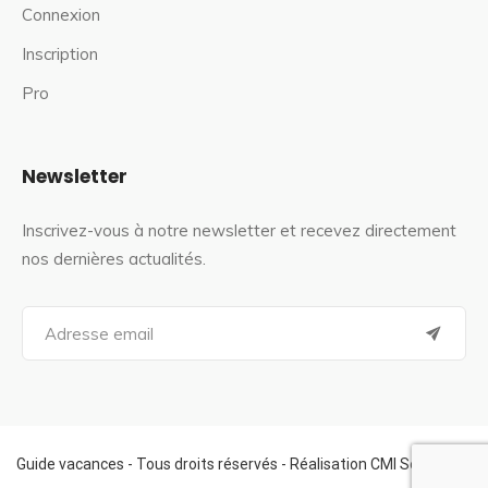
Connexion
Inscription
Pro
Newsletter
Inscrivez-vous à notre newsletter et recevez directement
nos dernières actualités.
S
e
a
r
c
h
f
Guide vacances - Tous droits réservés - Réalisation CMI Services
o