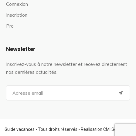
Connexion
Inscription
Pro
Newsletter
Inscrivez-vous à notre newsletter et recevez directement
nos dernières actualités.
S
e
a
r
c
h
f
Guide vacances - Tous droits réservés - Réalisation CMI Services
o