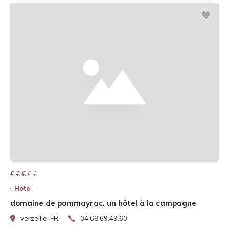
€ € € € €
€ € €
Hote
domaine de pommayrac, un hôtel à la campagne
verzeille, FR
04.68.69.49.60