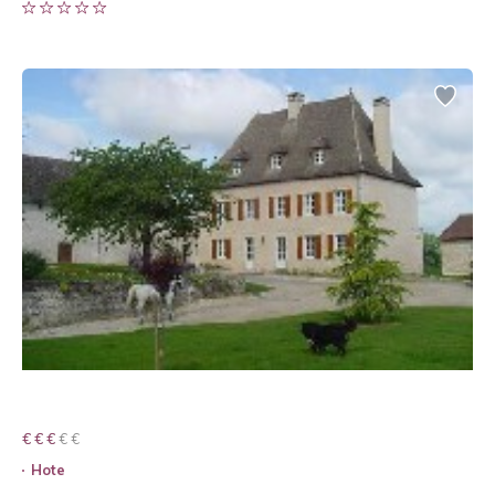
€ € € € €
€ € €
Hote