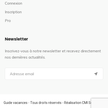
Connexion
Inscription
Pro
Newsletter
Inscrivez-vous à notre newsletter et recevez directement
nos dernières actualités.
S
e
a
r
c
h
f
Guide vacances - Tous droits réservés - Réalisation CMI Services
o