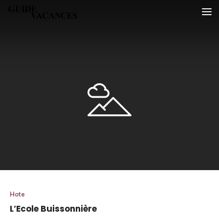
Skip
Guide vacances
to
content
Hote
L’Ecole Buissonnière