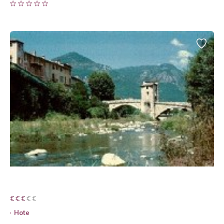
€ € € € €
€ € €
Hote