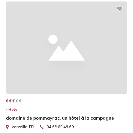
€ € € € €
€ € €
Hote
domaine de pommayrac, un hôtel à la campagne
verzeille, FR
04.68.69.49.60