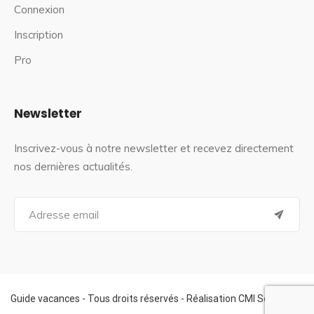
Connexion
Inscription
Pro
Newsletter
Inscrivez-vous à notre newsletter et recevez directement
nos dernières actualités.
S
e
a
r
c
h
f
Guide vacances - Tous droits réservés - Réalisation CMI Services
o