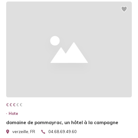
€ € € € €
€ € €
Hote
domaine de pommayrac, un hôtel à la campagne
verzeille, FR
04.68.69.49.60