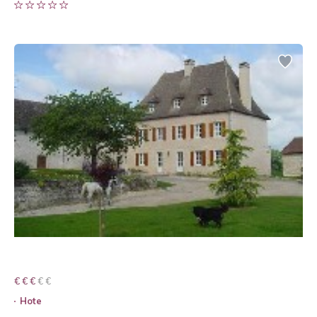
€ € € € €
€ € €
Hote