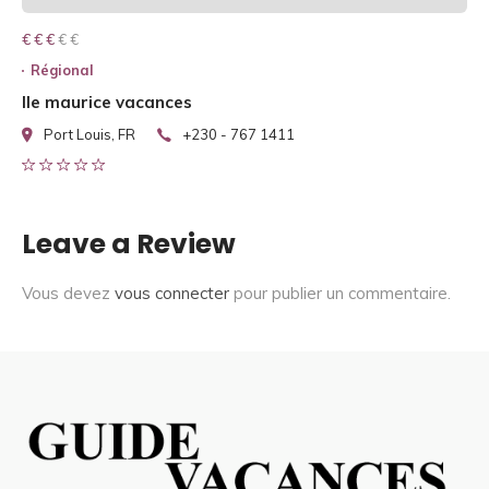
€ € € € €
€ € €
Régional
Ile maurice vacances
Port Louis, FR
+230 - 767 1411
Leave a Review
Vous devez
vous connecter
pour publier un commentaire.