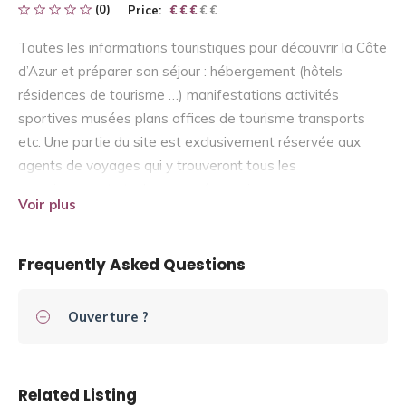
(0)
Price:
€ € € € €
€ € €
Toutes les informations touristiques pour découvrir la Côte
d’Azur et préparer son séjour : hébergement (hôtels
résidences de tourisme …) manifestations activités
sportives musées plans offices de tourisme transports
etc. Une partie du site est exclusivement réservée aux
agents de voyages qui y trouveront tous les
renseignements techniques nécessaires.
Voir plus
Frequently Asked Questions
Ouverture ?
Related Listing