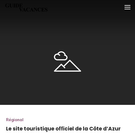
Skip
Guide vacances
to
content
Régional
Le site touristique officiel de la Côte d’Azur