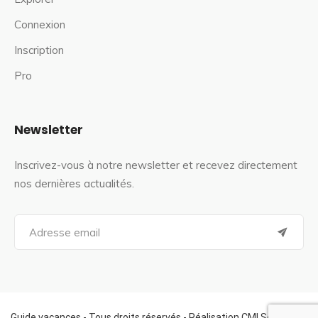
Connexion
Inscription
Pro
Newsletter
Inscrivez-vous à notre newsletter et recevez directement
nos dernières actualités.
S
e
a
r
c
h
f
Guide vacances - Tous droits réservés - Réalisation CMI Services