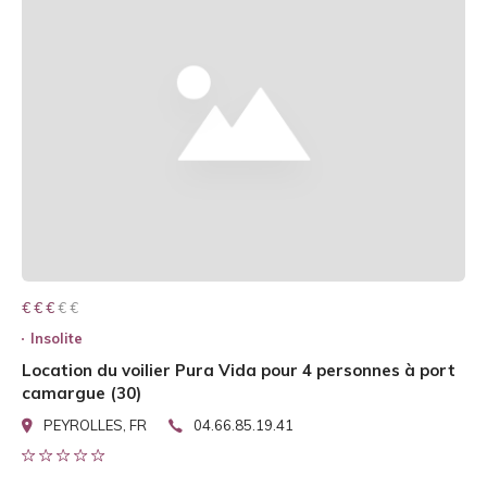
€ € € € €
€ € €
Insolite
Location du voilier Pura Vida pour 4 personnes à port
camargue (30)
PEYROLLES, FR
04.66.85.19.41