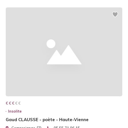
€ € € € €
€ € €
Insolite
Gaud CLAUSSE - poète - Haute-Vienne