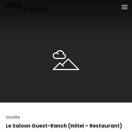
Skip
Guide vacances
to
content
Insolite
Le Saloon Guest-Ranch (Hôtel – Restaurant)