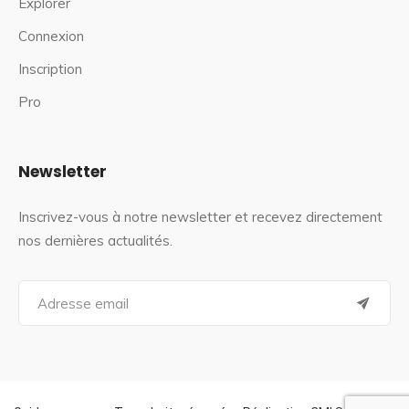
Explorer
Connexion
Inscription
Pro
Newsletter
Inscrivez-vous à notre newsletter et recevez directement
nos dernières actualités.
S
e
a
r
c
h
f