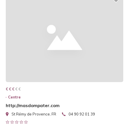
€ € € € €
€ € €
Centre
http://masdompater.com
St Rémy de Provence, FR
04 90 92 01 39