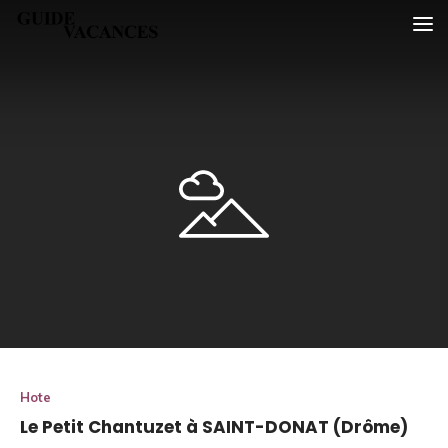
Skip
Guide vacances
to
content
Hote
Le Petit Chantuzet à SAINT-DONAT (Drôme)