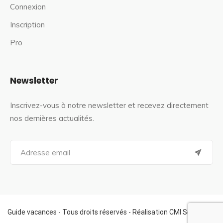
Connexion
Inscription
Pro
Newsletter
Inscrivez-vous à notre newsletter et recevez directement
nos dernières actualités.
S
e
a
r
c
h
f
Guide vacances - Tous droits réservés - Réalisation CMI Services
o