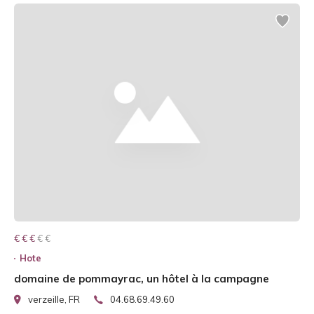
€ € € € €
€ € €
Hote
domaine de pommayrac, un hôtel à la campagne
verzeille, FR
04.68.69.49.60