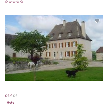
€ € € € €
€ € €
Hote