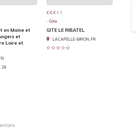
€ € € € €
€ € €
Gite
t en Maine et
GITE LE RIBATEL
Angers et
LACAPELLE-BIRON, FR
e Loire et
 FR
1 26
entaire.