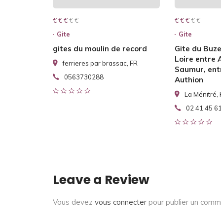
€ € € € €
€ € €
€ € € € €
€ € €
Gite
Gite
gites du moulin de record
Gite du Buze
Loire entre 
ferrieres par brassac, FR
Saumur, entr
0563730288
Authion
La Ménitré,
02 41 45 6
Leave a Review
Vous devez
vous connecter
pour publier un comm