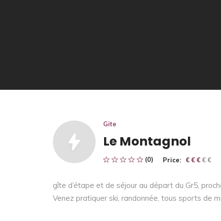
Gite
Le Montagnol
(0)
Price:
€ € € € €
€ € €
gîte d’étape et de séjour au départ du Gr5, proch
Venez pratiquer ski, randonnée, tous sports de 