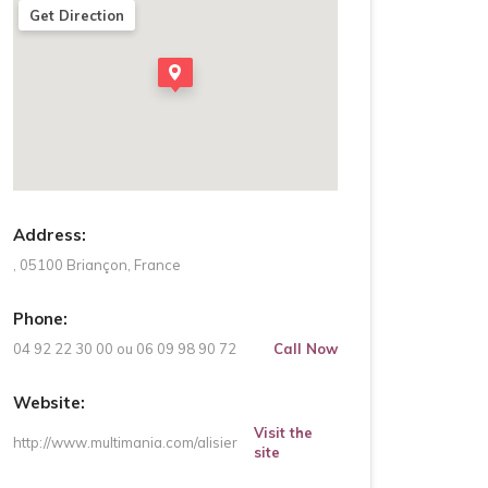
Get Direction
Address:
, 05100 Briançon, France
Phone:
04 92 22 30 00 ou 06 09 98 90 72
Call Now
Website:
Visit the
http://www.multimania.com/alisier
site