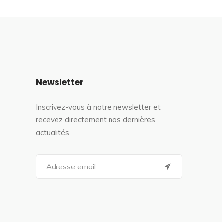
Newsletter
Inscrivez-vous à notre newsletter et
recevez directement nos dernières
actualités.
S
e
a
r
c
h
f