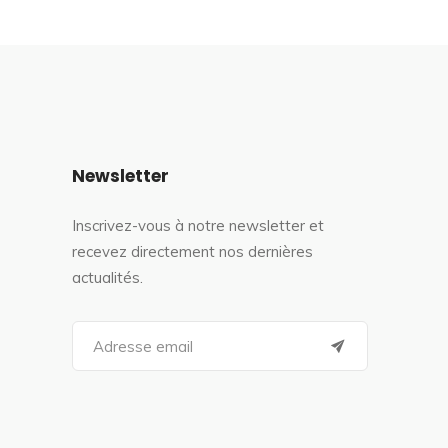
Newsletter
Inscrivez-vous à notre newsletter et
recevez directement nos dernières
actualités.
S
e
a
r
c
h