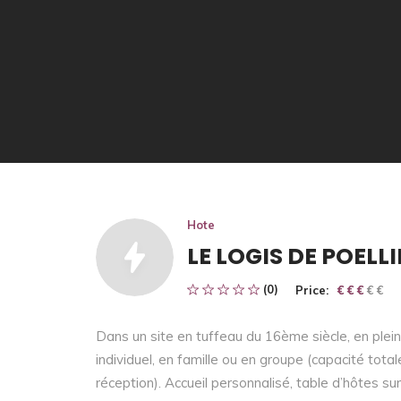
Hote
LE LOGIS DE POELLI
(0)
Price:
€ € € € €
€ € €
Dans un site en tuffeau du 16ème siècle, en plein
individuel, en famille ou en groupe (capacité to
réception). Accueil personnalisé, table d’hôtes su