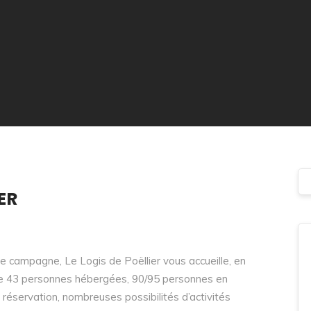
ER
e campagne, Le Logis de Poëllier vous accueille, en
tale 43 personnes hébergées, 90/95 personnes en
r réservation, nombreuses possibilités d’activités