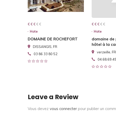
€ € € € €
€ € €
€ € € € €
€ € €
Hote
Hote
DOMAINE DE ROCHEFORT
domaine de
hôtel à la 
DISSANGIS, FR
verzeille, FR
03 86 33 80 52
04.68.69.4
Leave a Review
Vous devez
vous connecter
pour publier un comm