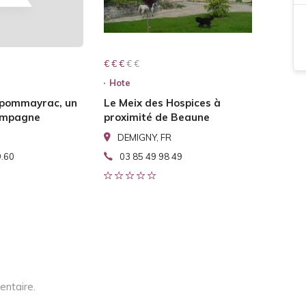
€ € € € €
€ € €
Hote
 pommayrac, un
Le Meix des Hospices à
campagne
proximité de Beaune
DEMIGNY, FR
9.60
03 85 49 98 49
entaire.