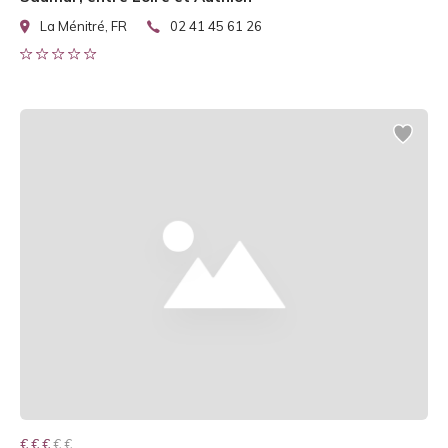
La Ménitré, FR
02 41 45 61 26
€ € € € €
€ € €