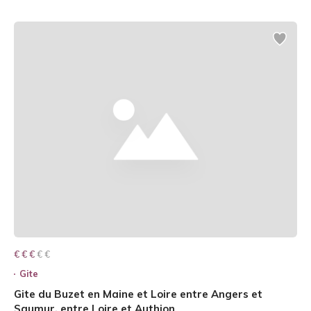
€ € € € €
€ € €
Gite
Gite du Buzet en Maine et Loire entre Angers et
Saumur, entre Loire et Authion