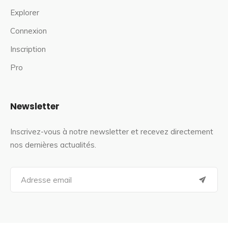
Explorer
Connexion
Inscription
Pro
Newsletter
Inscrivez-vous à notre newsletter et recevez directement
nos dernières actualités.
S
e
a
r
c
h