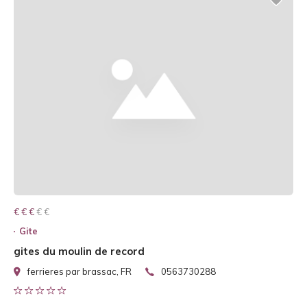
€ € € € €
€ € €
Gite
gites du moulin de record
ferrieres par brassac, FR
0563730288