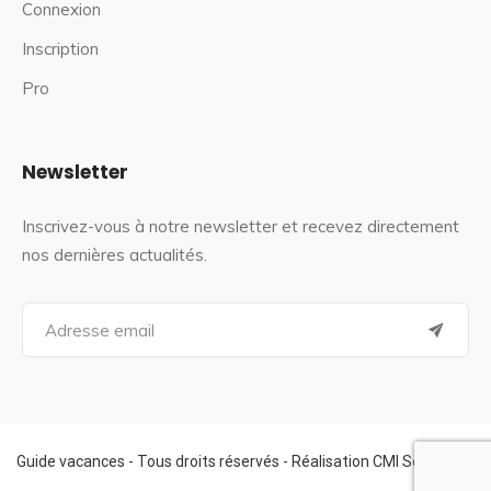
Connexion
Inscription
Pro
Newsletter
Inscrivez-vous à notre newsletter et recevez directement
nos dernières actualités.
S
e
a
r
c
h
f
Guide vacances - Tous droits réservés - Réalisation CMI Services
o