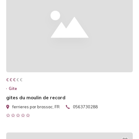
€ € € € €
€ € €
Gite
gites du moulin de record
ferrieres par brassac, FR
0563730288