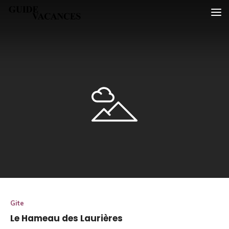
Skip
Guide vacances
to
content
Gite
Le Hameau des Laurières