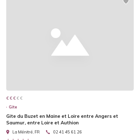
€ € € € €
€ € €
Gite
Gite du Buzet en Maine et Loire entre Angers et
Saumur, entre Loire et Authion
La Ménitré, FR
02 41 45 61 26