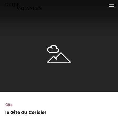
Skip
Guide vacances
to
content
Gite
le Gite du Cerisier