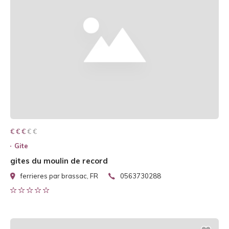
€ € € € €
€ € €
Gite
gites du moulin de record
ferrieres par brassac, FR
0563730288