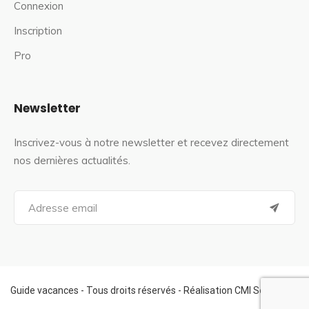
Connexion
Inscription
Pro
Newsletter
Inscrivez-vous à notre newsletter et recevez directement
nos dernières actualités.
S
e
a
r
c
h
f
Guide vacances - Tous droits réservés - Réalisation CMI Services
o