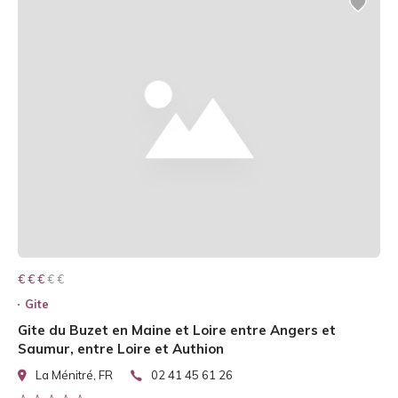
€ € € € €
€ € €
Gite
Gite du Buzet en Maine et Loire entre Angers et
Saumur, entre Loire et Authion
La Ménitré, FR
02 41 45 61 26