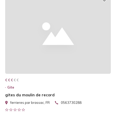
€ € € € €
€ € €
Gite
gites du moulin de record
ferrieres par brassac, FR
0563730288