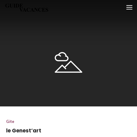
Skip
Guide vacances
to
content
Gite
le Genest’art