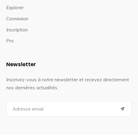
Explorer
Connexion
Inscription
Pro
Newsletter
Inscrivez-vous à notre newsletter et recevez directement
nos dernières actualités.
S
e
a
r
c
h