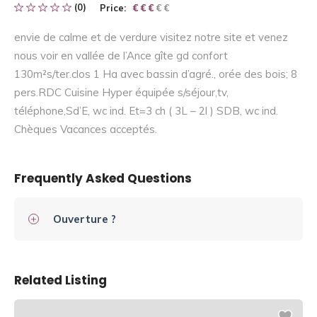
(0)
Price:
€ € € € €
€ € €
envie de calme et de verdure visitez notre site et venez
nous voir en vallée de l’Ance gîte gd confort
130m²s/ter.clos 1 Ha avec bassin d’agré., orée des bois; 8
pers.RDC Cuisine Hyper équipée s/séjour,tv,
téléphone,Sd’E, wc ind. Et=3 ch ( 3L – 2l ) SDB, wc ind.
Chèques Vacances acceptés.
Frequently Asked Questions
Ouverture ?
Related Listing