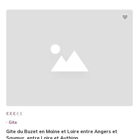
€ € € € €
€ € €
Gite
Gite du Buzet en Maine et Loire entre Angers et
Saumur, entre Loire et Authion