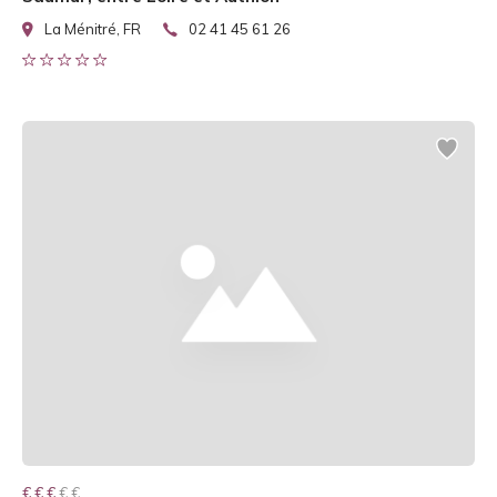
La Ménitré, FR
02 41 45 61 26
€ € € € €
€ € €