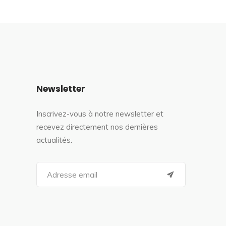
Newsletter
Inscrivez-vous à notre newsletter et
recevez directement nos dernières
actualités.
S
e
a
r
c
h