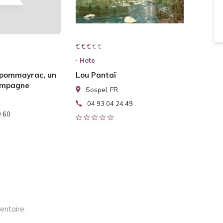
€ € € € €
€ € €
Hote
 pommayrac, un
Lou Pantaï
campagne
Sospel, FR
04 93 04 24 49
9.60
entaire.