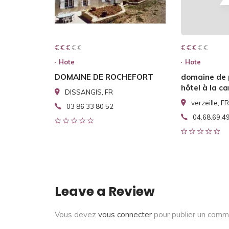
€ € € € €
€ € €
€ € € € €
€ € €
Hote
Hote
DOMAINE DE ROCHEFORT
domaine de
hôtel à la 
DISSANGIS, FR
verzeille, FR
03 86 33 80 52
04.68.69.4
Leave a Review
Vous devez
vous connecter
pour publier un comm