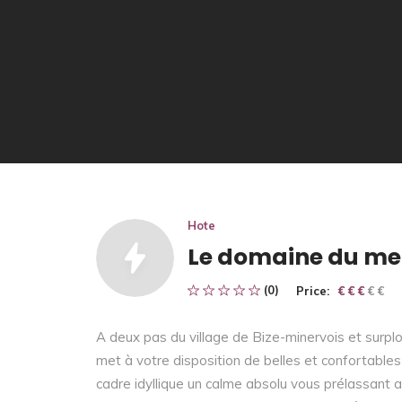
Hote
Le domaine du me
(0)
Price:
€ € € € €
€ € €
A deux pas du village de Bize-minervois et surpl
met à votre disposition de belles et confortable
cadre idyllique un calme absolu vous prélassant 