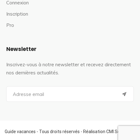
Connexion
Inscription
Pro
Newsletter
Inscrivez-vous à notre newsletter et recevez directement
nos dernières actualités.
S
e
a
r
c
h
f
Guide vacances - Tous droits réservés - Réalisation CMI Services
o