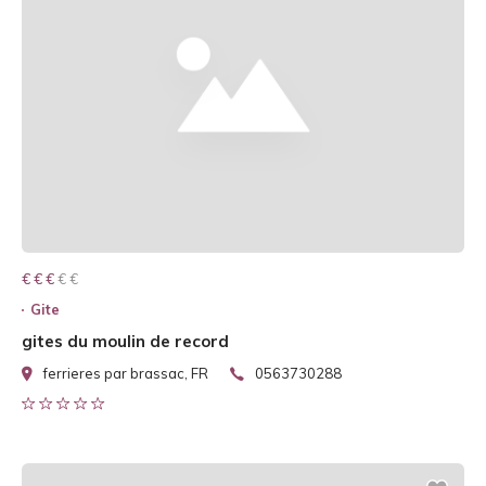
€ € € € €
€ € €
Gite
gites du moulin de record
ferrieres par brassac, FR
0563730288