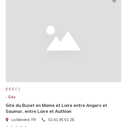
€ € € € €
€ € €
Gite
Gite du Buzet en Maine et Loire entre Angers et
Saumur, entre Loire et Authion
La Ménitré, FR
02 41 45 61 26