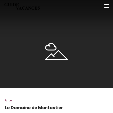
Skip
Guide vacances
to
content
Gite
Le Domaine de Montastier