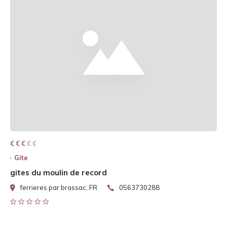
€ € € € €
€ € €
Gite
gites du moulin de record
ferrieres par brassac, FR
0563730288