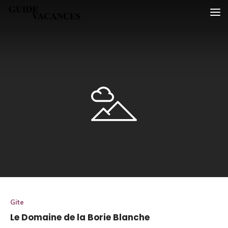
Skip
Guide vacances
to
content
Gite
Le Domaine de la Borie Blanche