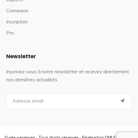
Connexion
Inscription
Pro
Newsletter
Inscrivez-vous à notre newsletter et recevez directement
nos dernières actualités.
S
e
a
r
c
h
f
Guide vacances - Tous droits réservés - Réalisation CMI Services