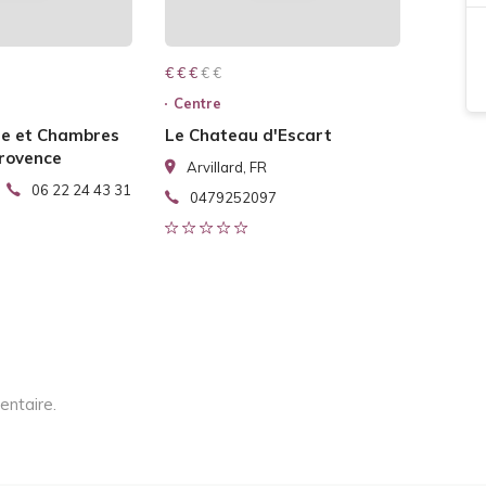
€ € € € €
€ € €
Centre
te et Chambres
Le Chateau d'Escart
Provence
Arvillard, FR
06 22 24 43 31
0479252097
entaire.