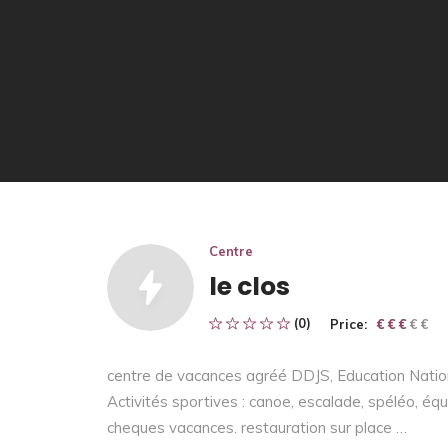
Centre
le clos
(0)
Price:
€ € € € €
€ € €
centre de vacances agréé DDJS, Education Nation
Activités sportives : canoe, escalade, spéléo, é
cheques vacances. restauration sur place …