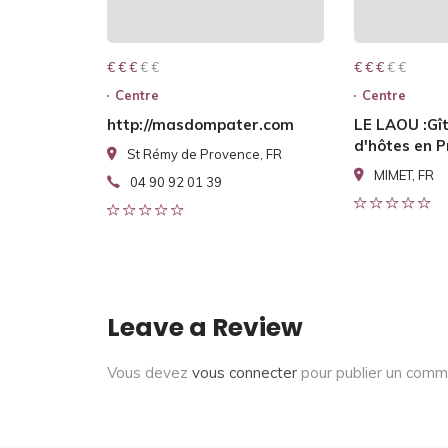
€ € € € €
€ € €
€ € € € €
€ € €
Centre
Centre
http://masdompater.com
LE LAOU :Gî
d'hôtes en 
St Rémy de Provence, FR
MIMET, FR
04 90 92 01 39
Leave a Review
Vous devez
vous connecter
pour publier un comm