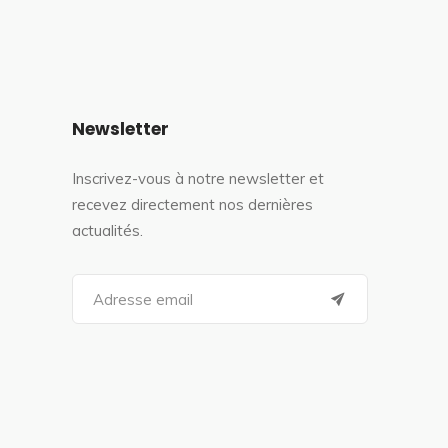
Newsletter
Inscrivez-vous à notre newsletter et
recevez directement nos dernières
actualités.
S
e
a
r
c
h
f
o