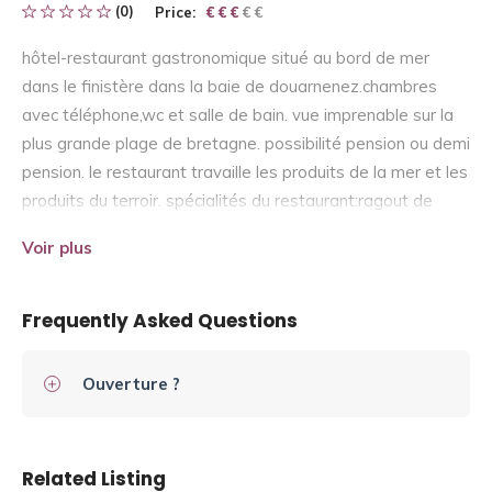
(0)
Price:
€ € € € €
€ € €
hôtel-restaurant gastronomique situé au bord de mer
dans le finistère dans la baie de douarnenez.chambres
avec téléphone,wc et salle de bain. vue imprenable sur la
plus grande plage de bretagne. possibilité pension ou demi
pension. le restaurant travaille les produits de la mer et les
produits du terroir. spécialités du restaurant:ragout de
homard, bar en croute et choucroute
Voir plus
Frequently Asked Questions
Ouverture ?
Related Listing