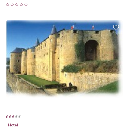
€ € € € €
€ € €
Hotel