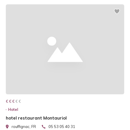
€ € € € €
€ € €
Hotel
hotel restaurant Montauriol
rouffignac, FR
05 53 05 40 31