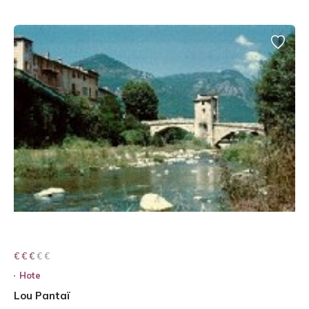
€ € € € €
€ € €
Hote
Lou Pantaï