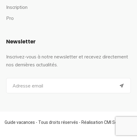
Inscription
Pro
Newsletter
Inscrivez-vous à notre newsletter et recevez directement
nos dernières actualités.
S
e
a
r
c
h
f
Guide vacances - Tous droits réservés - Réalisation CMI Services
o
r