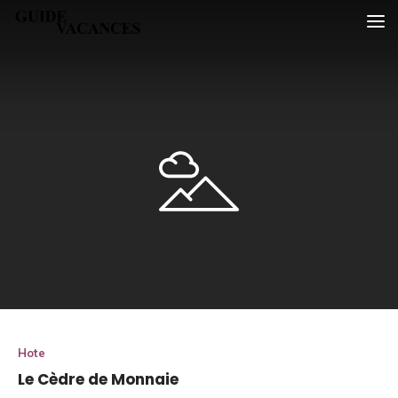
Skip
Guide vacances
to
content
Hote
Le Cèdre de Monnaie