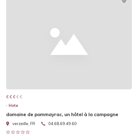
€ € € € €
€ € €
Hote
domaine de pommayrac, un hôtel à la campagne
verzeille, FR
04.68.69.49.60