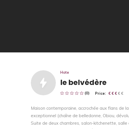
Hote
le belvédère
(0)
Price:
€ € € € €
€ € €
Maison contemporaine, accrochée aux flans de la
exceptionnel (chaîne de belledonne, Obiou, dévoluy 
Suite de deux chambres, salon-kitchenette, salle