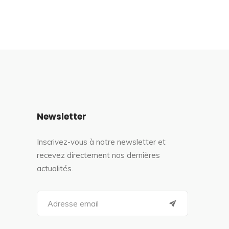
Newsletter
Inscrivez-vous à notre newsletter et
recevez directement nos dernières
actualités.
S
e
a
r