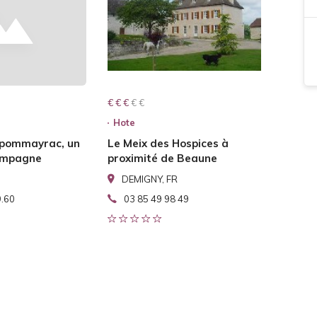
€ € € € €
€ € €
Hote
 pommayrac, un
Le Meix des Hospices à
campagne
proximité de Beaune
DEMIGNY, FR
9.60
03 85 49 98 49