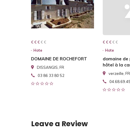
€ € € € €
€ € €
€ € € € €
€ € €
Hote
Hote
DOMAINE DE ROCHEFORT
domaine de
hôtel à la 
DISSANGIS, FR
verzeille, FR
03 86 33 80 52
04.68.69.4
Leave a Review