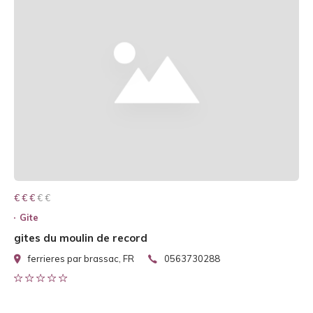
€ € € € €
€ € €
Gite
gites du moulin de record
ferrieres par brassac, FR
0563730288