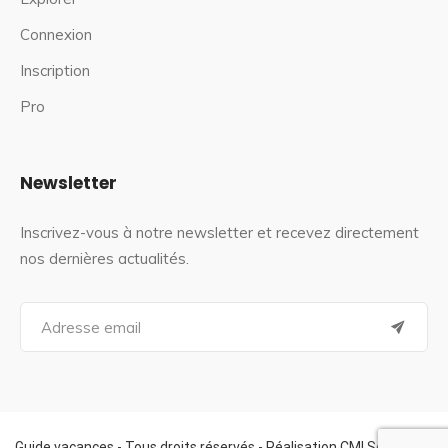
Connexion
Inscription
Pro
Newsletter
Inscrivez-vous à notre newsletter et recevez directement
nos dernières actualités.
S
e
a
r
c
h
f
Guide vacances - Tous droits réservés - Réalisation CMI Services