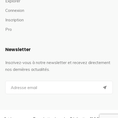
Explorer
Connexion
Inscription
Pro
Newsletter
Inscrivez-vous à notre newsletter et recevez directement
nos dernières actualités.
S
e
a
r
c
h
f