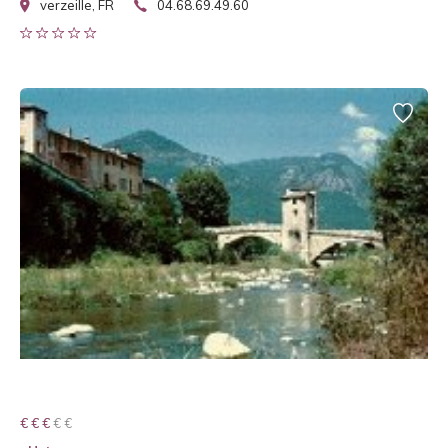
verzeille, FR
04.68.69.49.60
€ € € € €
€ € €