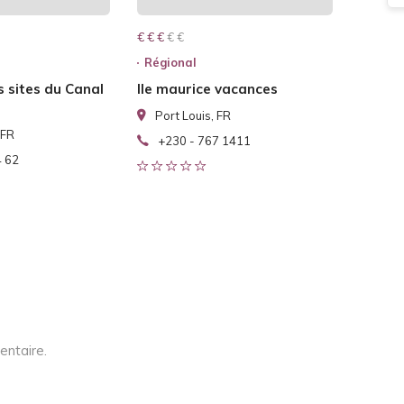
€ € € € €
€ € €
Régional
 sites du Canal
Ile maurice vacances
Port Louis, FR
 FR
+230 - 767 1411
4 62
entaire.