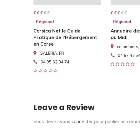
€ € € € €
€ € €
€ € € € €
€ € €
Régional
Régional
Corsica Net le Guide
Annuaire des
Pratique de l'Hébergement
du Midi
en Corse
colombiers,
GALERIA, FR
04 67 42 5
04 95 62 04 74
Leave a Review
Vous devez
vous connecter
pour publier un comm