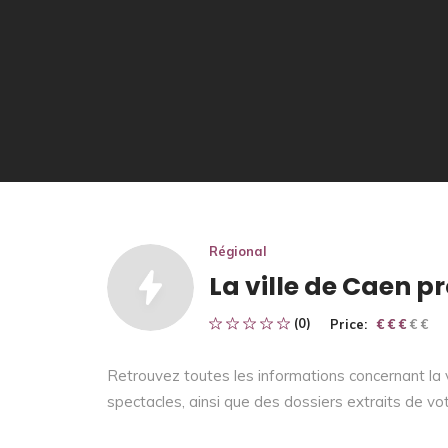
Régional
La ville de Caen 
(0)
Price:
€ € € € €
€ € €
Retrouvez toutes les informations concernant la vi
spectacles, ainsi que des dossiers extraits de vo