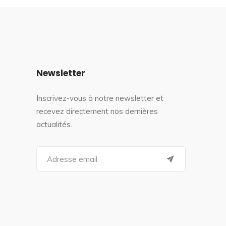
Newsletter
Inscrivez-vous à notre newsletter et
recevez directement nos dernières
actualités.
S
e
a
r
c
h
f
o