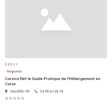
€ € € € €
€ € €
Régional
Corsica Net le Guide Pratique de l'Hébergement en
Corse
GALERIA, FR
04 95 62 04 74