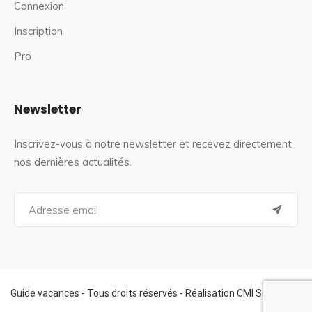
Connexion
Inscription
Pro
Newsletter
Inscrivez-vous à notre newsletter et recevez directement
nos dernières actualités.
S
e
a
r
c
h
f
Guide vacances - Tous droits réservés - Réalisation CMI Services
o