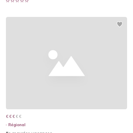
€ € € € €
€ € €
Régional