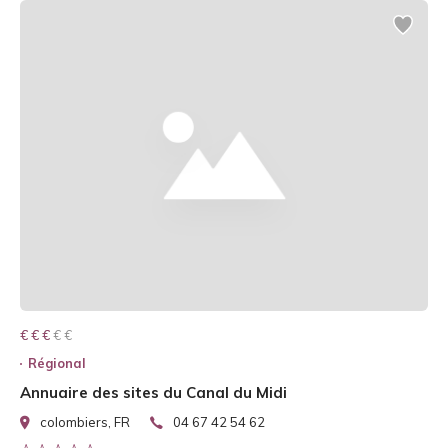
€ € € € €
€ € €
Régional
Annuaire des sites du Canal du Midi
colombiers, FR
04 67 42 54 62