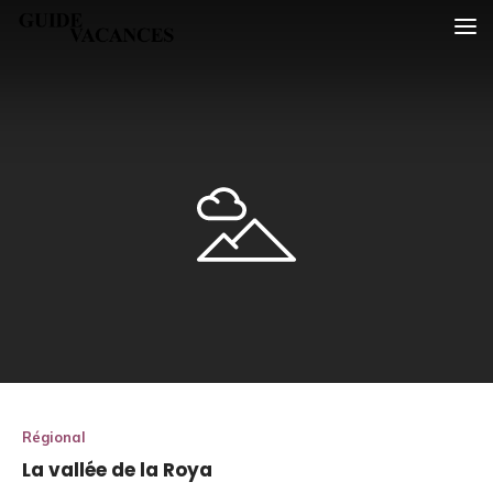
Skip
Guide vacances
to
content
Régional
La vallée de la Roya