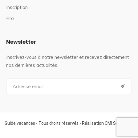
Inscription
Pro
Newsletter
Inscrivez-vous à notre newsletter et recevez directement
nos dernières actualités.
S
e
a
r
c
h
f
Guide vacances - Tous droits réservés - Réalisation CMI Services
o
r