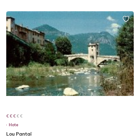
€ € € € €
€ € €
Hote
Lou Pantaï