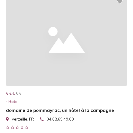
€ € € € €
€ € €
Hote
domaine de pommayrac, un hôtel à la campagne
verzeille, FR
04.68.69.49.60