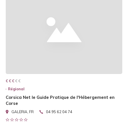
€ € € € €
€ € €
Régional
Corsica Net le Guide Pratique de l'Hébergement en
Corse
GALERIA, FR
04 95 62 04 74