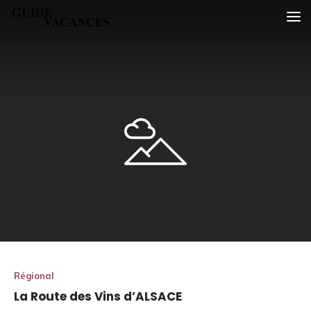
Skip
Guide vacances
to
content
Régional
La Route des Vins d’ALSACE