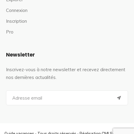
Connexion
Inscription
Pro
Newsletter
Inscrivez-vous à notre newsletter et recevez directement
nos dernières actualités.
S
e
a
r
c
h
f
Guide vacances - Tous droits réservés - Réalisation CMI Services