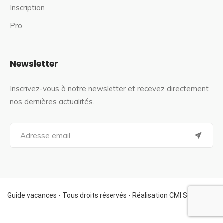
Inscription
Pro
Newsletter
Inscrivez-vous à notre newsletter et recevez directement
nos dernières actualités.
S
e
a
r
c
h
f
Guide vacances - Tous droits réservés - Réalisation CMI Services
o
r
: