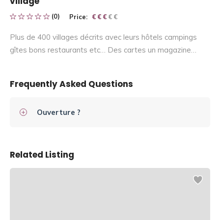
village
(0)
Price:
€ € € € €
€ € €
Plus de 400 villages décrits avec leurs hôtels campings
gîtes bons restaurants etc… Des cartes un magazine…
Frequently Asked Questions
Ouverture ?
Related Listing