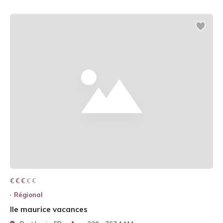
€ € € € €
€ € €
Régional
Ile maurice vacances