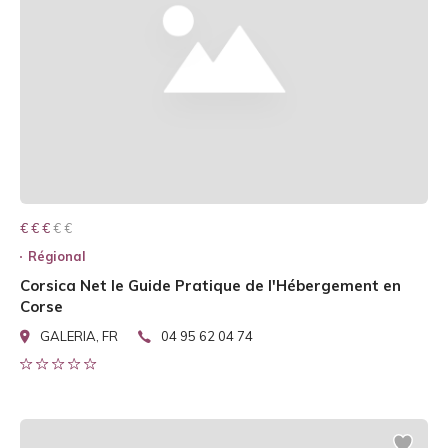
€ € € € €
€ € €
Régional
Corsica Net le Guide Pratique de l'Hébergement en
Corse
GALERIA, FR
04 95 62 04 74