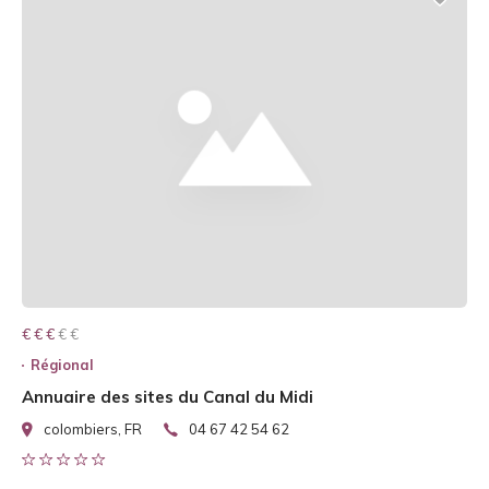
€ € € € €
€ € €
Régional
Annuaire des sites du Canal du Midi
colombiers, FR
04 67 42 54 62