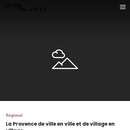
Skip
Guide vacances
to
content
Régional
La Provence de ville en ville et de village en