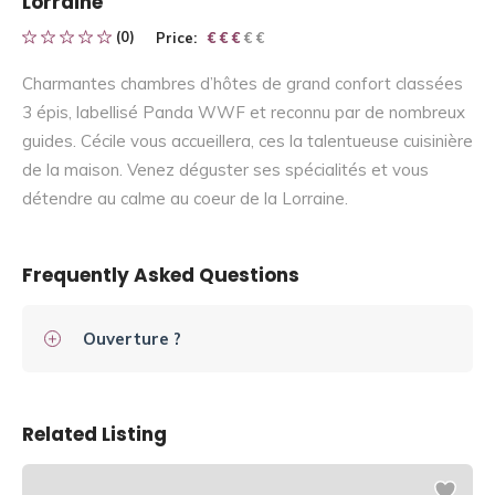
Lorraine
(0)
Price:
€ € € € €
€ € €
Charmantes chambres d’hôtes de grand confort classées
3 épis, labellisé Panda WWF et reconnu par de nombreux
guides. Cécile vous accueillera, ces la talentueuse cuisinière
de la maison. Venez déguster ses spécialités et vous
détendre au calme au coeur de la Lorraine.
Frequently Asked Questions
Ouverture ?
Related Listing