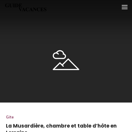
Skip
Guide vacances
to
content
Gite
La Musardière, chambre et table d’hôte en