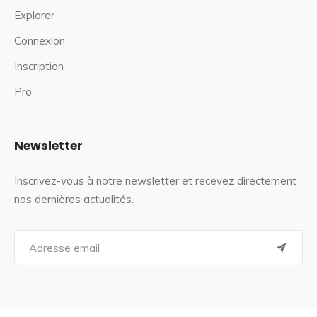
Explorer
Connexion
Inscription
Pro
Newsletter
Inscrivez-vous à notre newsletter et recevez directement
nos dernières actualités.
S
e
a
r
c
h