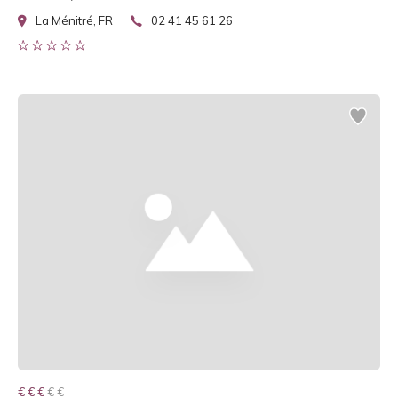
La Ménitré, FR
02 41 45 61 26
€ € € € €
€ € €