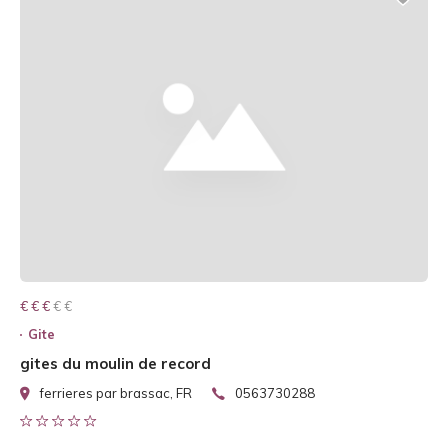
€ € € € €
€ € €
Gite
gites du moulin de record
ferrieres par brassac, FR
0563730288