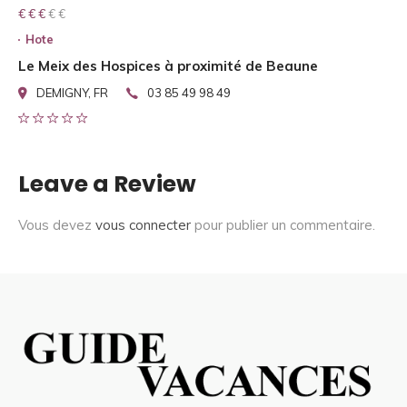
€ € € € €
€ € €
Hote
Le Meix des Hospices à proximité de Beaune
DEMIGNY, FR
03 85 49 98 49
Leave a Review
Vous devez
vous connecter
pour publier un commentaire.