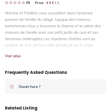
(0)
Price:
€ € € € €
€ € €
Martine et Frédéric vous accueillent dans l’ancienne
pension de famille du village, typique des maisons
berrichonnes.Vous y trouverez le charme et le calme des
maisons de famille avec son petit jardin de curé et ses
terrasses ombragées.Les chambres d’hôtes sont au
nombre de 4 et ont leur salle de bain et wc à usage
exclusif, elles ont chacune un thème différent. La lys,
Voir plus
romantique avec son baldaquin, est idéale pour vos week-
ends amoureux, la pivoine et son tadelakt vous emmène
au Maroc, la bleuet et sa déco bord de mer, à la plage et la
Frequently Asked Questions
pervenche plus classique vous invite au repos et au
farniente….. Martine vous mijotera de bons petits plats
Ouverture ?
avec des produits de qualité et du terroir…..(table d’hôtes
sur réservation).
Related Listing