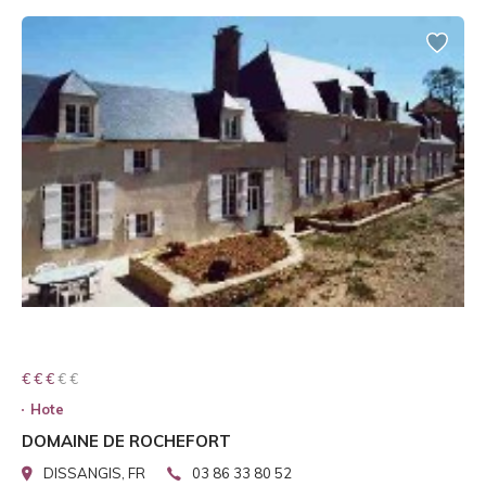
€ € € € €
€ € €
Hote
DOMAINE DE ROCHEFORT
DISSANGIS, FR
03 86 33 80 52