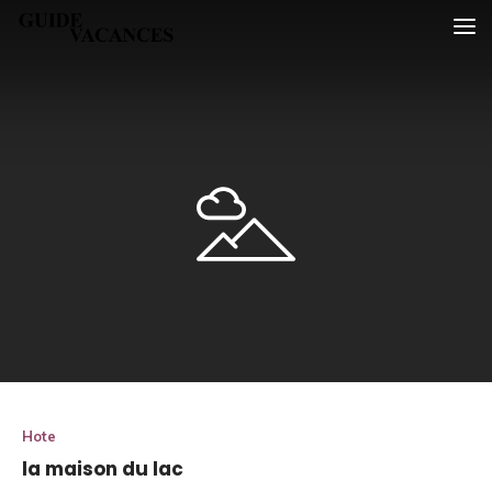
Skip
Guide vacances
to
content
Hote
la maison du lac