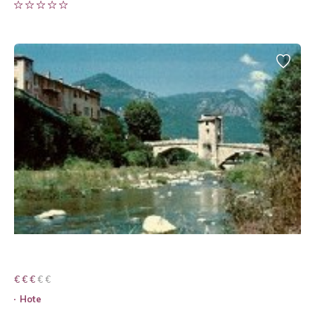
€ € € € €
€ € €
Hote