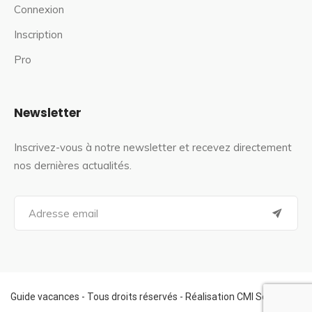
Connexion
Inscription
Pro
Newsletter
Inscrivez-vous à notre newsletter et recevez directement
nos dernières actualités.
S
e
a
r
c
h
f
Guide vacances - Tous droits réservés - Réalisation CMI Services
o