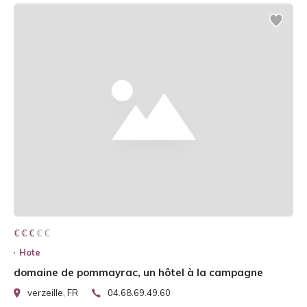
€ € € € €
€ € €
Hote
domaine de pommayrac, un hôtel à la campagne
verzeille, FR
04.68.69.49.60