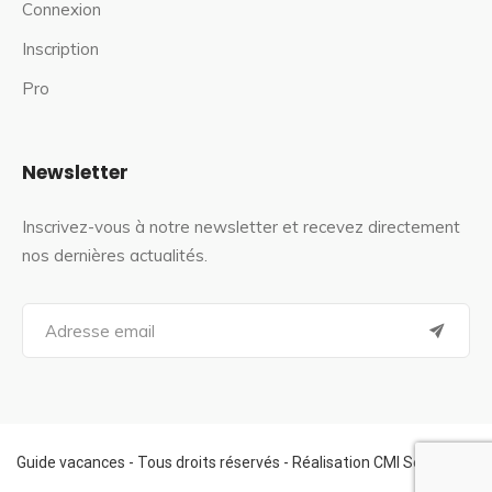
Connexion
Inscription
Pro
Newsletter
Inscrivez-vous à notre newsletter et recevez directement
nos dernières actualités.
S
e
a
r
c
h
f
Guide vacances - Tous droits réservés - Réalisation CMI Services
o