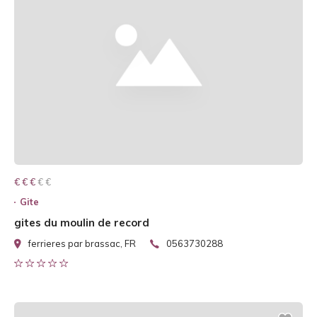
€ € € € €
€ € €
Gite
gites du moulin de record
ferrieres par brassac, FR
0563730288