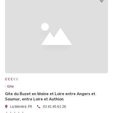
€ € € € €
€ € €
Gite
Gite du Buzet en Maine et Loire entre Angers et
Saumur, entre Loire et Authion
La Ménitré, FR
02 41 45 61 26