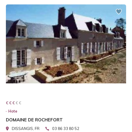
€ € € € €
€ € €
Hote
DOMAINE DE ROCHEFORT
DISSANGIS, FR
03 86 33 80 52