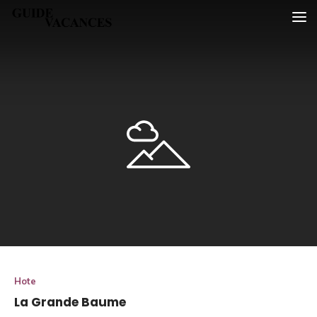
Skip
Guide vacances
to
content
Hote
La Grande Baume