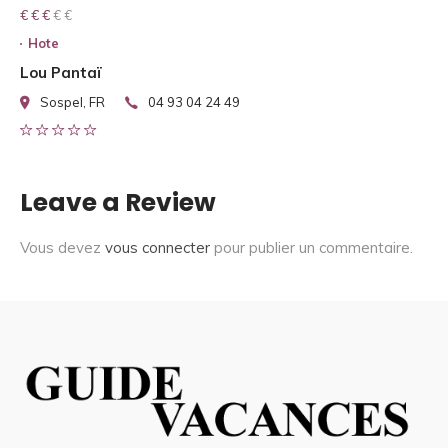
€ € € € €
€ € €
Hote
Lou Pantaï
Sospel, FR
04 93 04 24 49
Leave a Review
Vous devez
vous connecter
pour publier un commentaire.