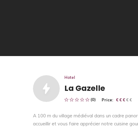
Hotel
La Gazelle
(0)
Price:
€ € € € €
€ € €
A 100 m du village médiéval dans un cadre panor
accueillir et vous faire apprécier notre cuisine g