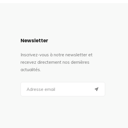
Newsletter
Inscrivez-vous à notre newsletter et
recevez directement nos dernières
actualités.
S
e
a
r
c
h
f
o