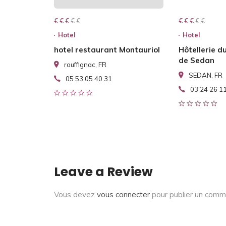
€ € € € €
€ € €
€ € € € €
€ € €
Hotel
Hotel
hotel restaurant Montauriol
Hôtellerie d
de Sedan
rouffignac, FR
SEDAN, FR
05 53 05 40 31
03 24 26 1
Leave a Review
Vous devez
vous connecter
pour publier un comm