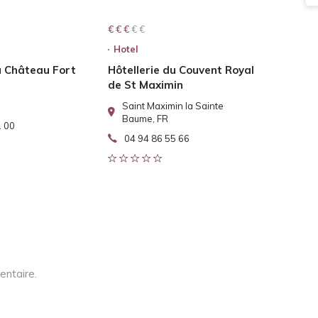
€ € € € €
€ € €
Hotel
u Château Fort
Hôtellerie du Couvent Royal
de St Maximin
Saint Maximin la Sainte
Baume, FR
1 00
04 94 86 55 66
entaire.