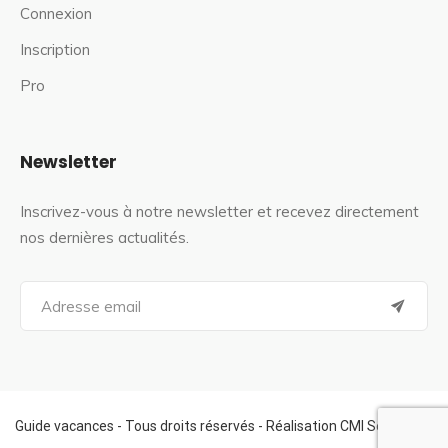
Connexion
Inscription
Pro
Newsletter
Inscrivez-vous à notre newsletter et recevez directement
nos dernières actualités.
S
e
a
r
c
h
f
Guide vacances - Tous droits réservés - Réalisation CMI Services
o