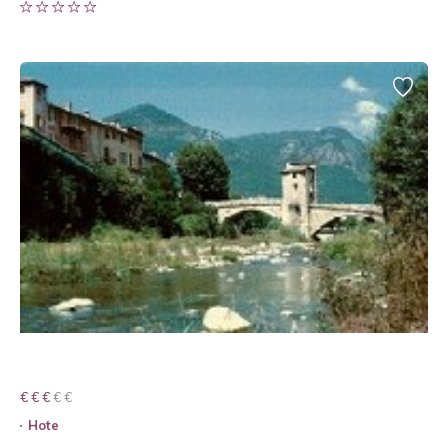
€ € € € €
€ € €
Hote