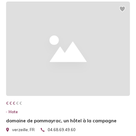
€ € € € €
€ € €
Hote
domaine de pommayrac, un hôtel à la campagne
verzeille, FR
04.68.69.49.60