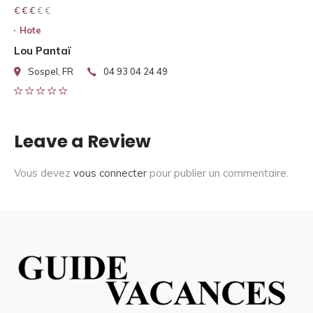
€ € € € €
€ € €
Hote
Lou Pantaï
Sospel, FR
04 93 04 24 49
Leave a Review
Vous devez
vous connecter
pour publier un commentaire.