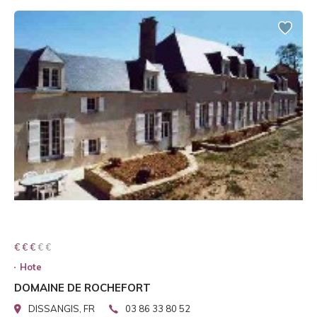
€ € € € €
€ € €
Hote
DOMAINE DE ROCHEFORT
DISSANGIS, FR
03 86 33 80 52