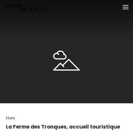
Skip
Guide vacances
to
content
Hote
La Ferme des Tronques, accueil touristique