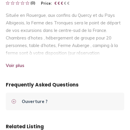
(0)
Price:
€ € € € €
€ € €
Située en Rouergue, aux confins du Quercy et du Pays
Albigeois, la Ferme des Tronques sera le point de départ
de vos excursions dans le centre-sud de la France.
Chambres d’hotes , hébergement de groupe pour 20
personnes, table d’hotes, Ferme Auberge , camping à la
ferme sont à votre disposition (sur réservation
uniquement).Marc et Régine Foulquier, agriculteurs, vous y
Voir plus
accueillent.
Frequently Asked Questions
Ouverture ?
Related Listing