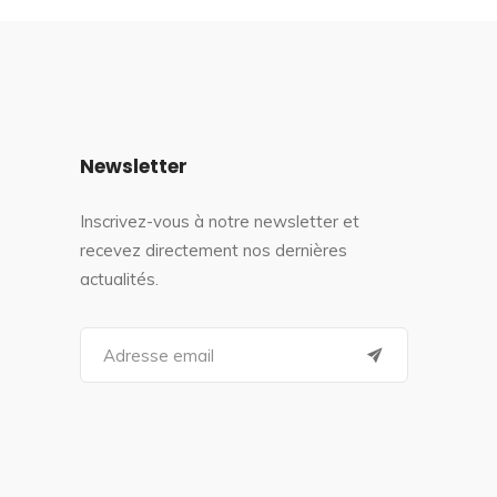
Newsletter
Inscrivez-vous à notre newsletter et
recevez directement nos dernières
actualités.
S
e
a
r
c
h
f