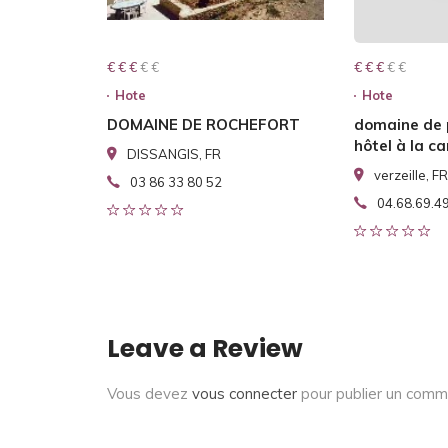
€ € € € €
€ € €
€ € € € €
€ € €
Hote
Hote
DOMAINE DE ROCHEFORT
domaine de
hôtel à la 
DISSANGIS, FR
verzeille, FR
03 86 33 80 52
04.68.69.4
Leave a Review
Vous devez
vous connecter
pour publier un comm