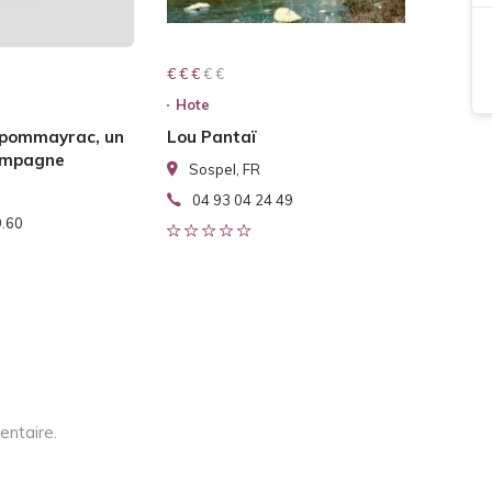
€ € € € €
€ € €
Hote
 pommayrac, un
Lou Pantaï
campagne
Sospel, FR
04 93 04 24 49
9.60
entaire.