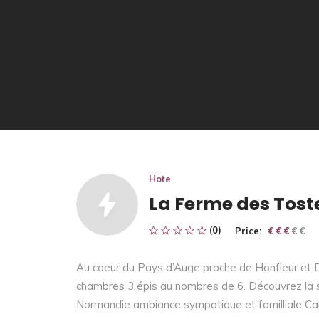
Hote
La Ferme des Tost
(0)
Price:
€ € € € €
€ € €
Au coeur du Pays d’Auge proche de Honfleur et D
chambres 3 épis au nombres de 6. Découvrez la 
Normandie ambiance sympatique et familliale Ca