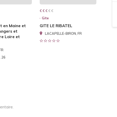
€ € € € €
€ € €
Gite
t en Maine et
GITE LE RIBATEL
Angers et
LACAPELLE-BIRON, FR
e Loire et
 FR
1 26
entaire.