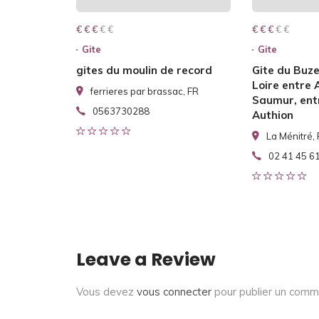
€ € € € €
€ € €
€ € € € €
€ € €
Gite
Gite
gites du moulin de record
Gite du Buze
Loire entre 
ferrieres par brassac, FR
Saumur, entr
0563730288
Authion
La Ménitré,
02 41 45 6
Leave a Review
Vous devez
vous connecter
pour publier un comm