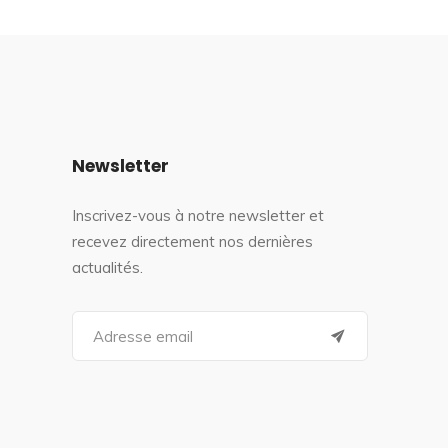
Newsletter
Inscrivez-vous à notre newsletter et
recevez directement nos dernières
actualités.
S
e
a
r
c
h
f