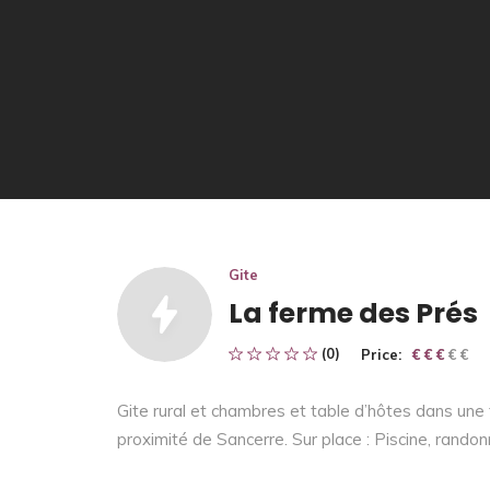
Gite
La ferme des Prés
(0)
Price:
€ € € € €
€ € €
Gite rural et chambres et table d’hôtes dans une
proximité de Sancerre. Sur place : Piscine, ran