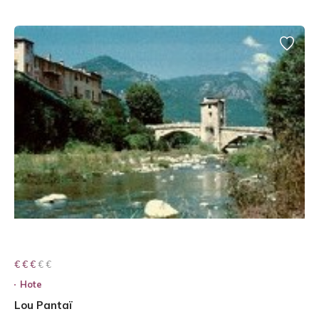
€ € € € €
€ € €
Hote
Lou Pantaï