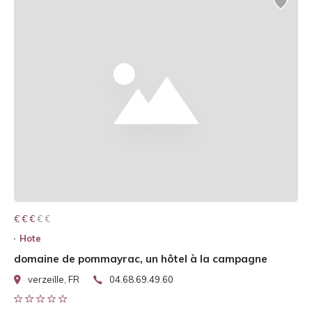
€ € € € €
€ € €
Hote
domaine de pommayrac, un hôtel à la campagne
verzeille, FR
04.68.69.49.60