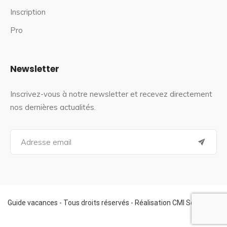
Inscription
Pro
Newsletter
Inscrivez-vous à notre newsletter et recevez directement
nos dernières actualités.
S
e
a
r
c
h
f
Guide vacances - Tous droits réservés - Réalisation CMI Services
o
r