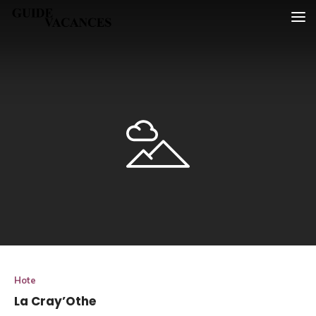
Skip
Guide vacances
to
content
Hote
La Cray’Othe