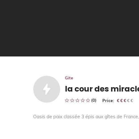
Gite
la cour des miracl
(0)
Price:
€ € € € €
€ € €
Oasis de paix classée 3 épis aux gîtes de France