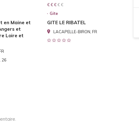
€ € € € €
€ € €
Gite
t en Maine et
GITE LE RIBATEL
Angers et
LACAPELLE-BIRON, FR
e Loire et
 FR
1 26
entaire.