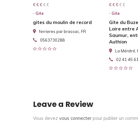
€ € € € €
€ € €
€ € € € €
€ € €
Gite
Gite
gites du moulin de record
Gite du Buze
Loire entre 
ferrieres par brassac, FR
Saumur, entr
0563730288
Authion
La Ménitré,
02 41 45 6
Leave a Review
Vous devez
vous connecter
pour publier un comm