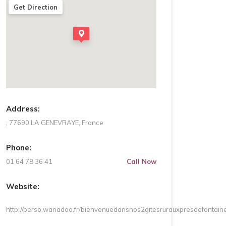
Get Direction
Address:
, 77690 LA GENEVRAYE, France
Phone:
01 64 78 36 41
Call Now
Website:
http://perso.wanadoo.fr/bienvenuedansnos2gitesrurauxpresdefontain