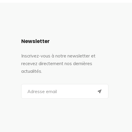
Newsletter
Inscrivez-vous à notre newsletter et
recevez directement nos dernières
actualités.
S
e
a
r
c
h
f
o