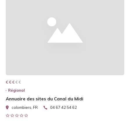
€ € € € €
€ € €
Régional
Annuaire des sites du Canal du Midi
colombiers, FR
04 67 42 54 62