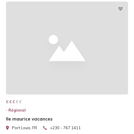
€ € € € €
€ € €
Régional
Ile maurice vacances
Port Louis, FR
+230 - 767 1411