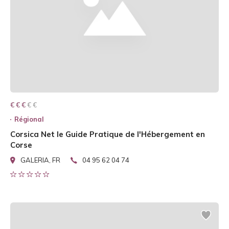
€ € € € €
€ € €
Régional
Corsica Net le Guide Pratique de l'Hébergement en
Corse
GALERIA, FR
04 95 62 04 74