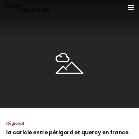
Skip
Guide vacances
to
content
Régional
la carlcie entre périgord et quercy en france